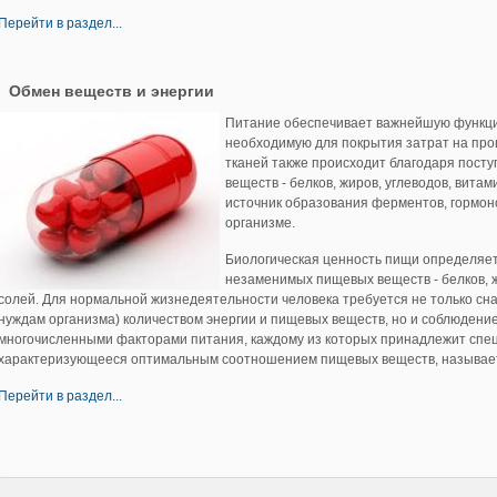
Перейти в раздел...
Обмен веществ и энергии
Питание обеспечивает важнейшую функцию
необходимую для покрытия затрат на про
тканей также происходит благодаря посту
веществ - белков, жиров, углеводов, вита
источник образования ферментов, гормоно
организме.
Биологическая ценность пищи определяе
незаменимых пищевых веществ - белков, ж
солей. Для нормальной жизнедеятельности человека требуется не только сн
нуждам организма) количеством энергии и пищевых веществ, но и соблюден
многочисленными факторами питания, каждому из которых принадлежит спец
характеризующееся оптимальным соотношением пищевых веществ, называе
Перейти в раздел...