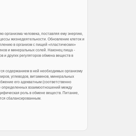
 организма человека, поставляя ему энергию,
цессы жизнедеятельности. Обновление клеток и
плению в организм с пищей «пластических»
минов и минеральных солей. Наконец пища -
в и других регуляторов обмена веществ в
тся содержанием в ней необходимых организму
иров, углеводов, витаминов, минеральных
абжение его адекватным (соответственно
ие определенных взаимоотношений между
ифическая роль в обмене веществ. Питание,
тся сбалансированным.