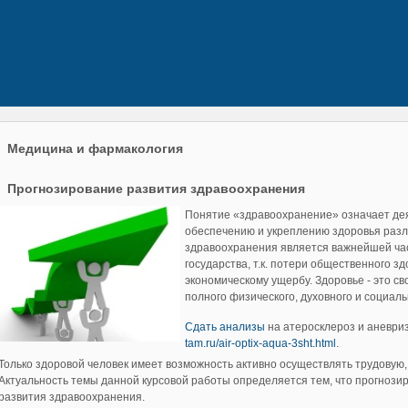
Медицина и фармакология
Прогнозирование развития здравоохранения
Понятие «здравоохранение» означает дея
обеспечению и укреплению здоровья разл
здравоохранения является важнейшей ча
государства, т.к. потери общественного з
экономическому ущербу. Здоровье - это с
полного физического, духовного и социаль
Сдать анализы
на атеросклероз и аневриз
tam.ru/air-optix-aqua-3sht.html
.
Только здоровой человек имеет возможность активно осуществлять трудовую
Актуальность темы данной курсовой работы определяется тем, что прогнози
развития здравоохранения.