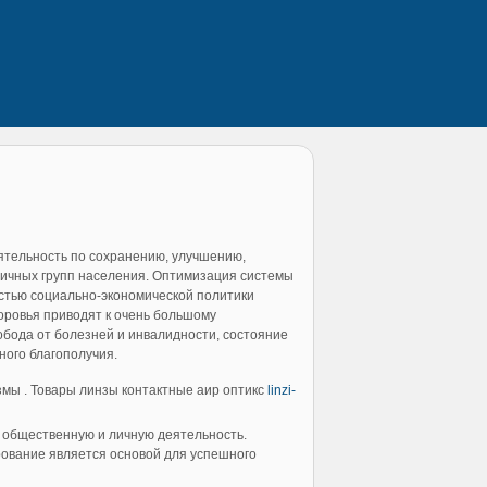
тельность по сохранению, улучшению,
ичных групп населения. Оптимизация системы
стью социально-экономической политики
доровья приводят к очень большому
вобода от болезней и инвалидности, состояние
ного благополучия.
мы . Товары линзы контактные аир оптикс
linzi-
, общественную и личную деятельность.
рование является основой для успешного